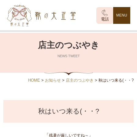
MENU
電話
店主のつぶやき
NEWS TWEET
HOME
>
お知らせ
>
店主のつぶやき
>
秋はいつ来る(・・?
秋はいつ来る(・・?
「
残暑が厳しいですね～」